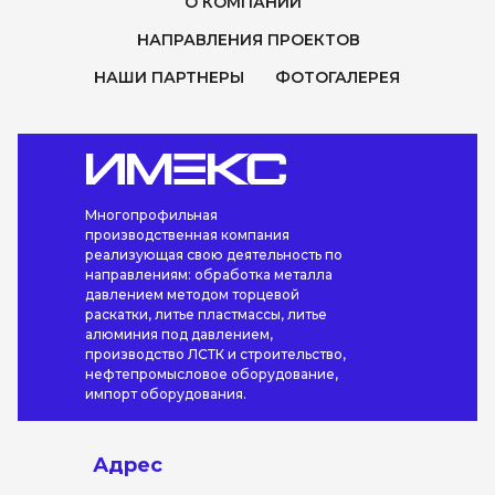
О КОМПАНИИ
НАПРАВЛЕНИЯ ПРОЕКТОВ
НАШИ ПАРТНЕРЫ
ФОТОГАЛЕРЕЯ
Многопрофильная
производственная компания
реализующая свою деятельность по
направлениям: обработка металла
давлением методом торцевой
раскатки, литье пластмассы, литье
алюминия под давлением,
производство ЛСТК и строительство,
нефтепромысловое оборудование,
импорт оборудования.
Адрес